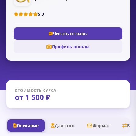
5.0
Читать отзывы
Профиль школы
СТОИМОСТЬ КУРСА
от 1 500 ₽
Описание
Для кого
Формат
В д