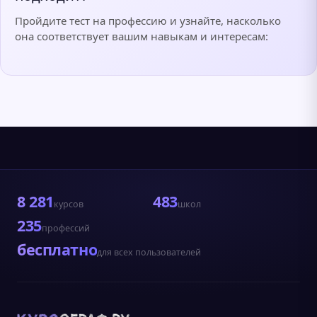
Пройдите тест на профессию и узнайте, насколько
она соответствует вашим навыкам и интересам:
8 281
483
курсов
школ
235
профессий
бесплатно
для всех пользователей