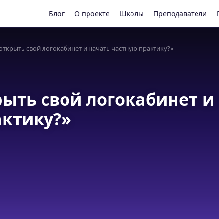
Блог
О проекте
Школы
Преподаватели
открыть свой логокабинет и начать частную практику?»
рыть свой логокабинет и
актику?»