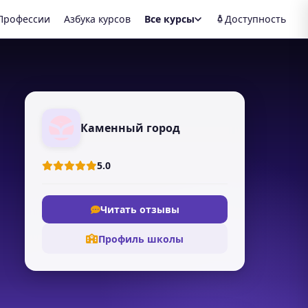
Профессии
Азбука курсов
Все курсы
Доступность
Каменный город
5.0
Читать отзывы
Профиль школы