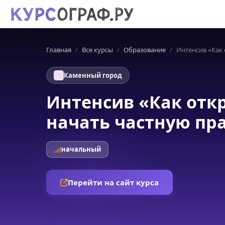
Главная
Все курсы
Образование
Интенсив «Как 
Каменный город
Интенсив «Как отк
начать частную пр
начальный
Перейти на сайт курса