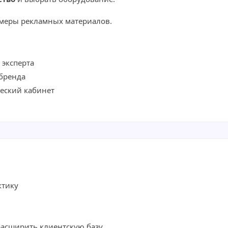
меры рекламных материалов.
 эксперта
бренда
ческий кабинет
ктику
асширить клиентскую базу