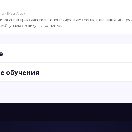
ны «ExpertMed»
ирован на практической стороне хирургии: техника операций, инстр
а».Изучаем технику выполнения...
е
ле обучения