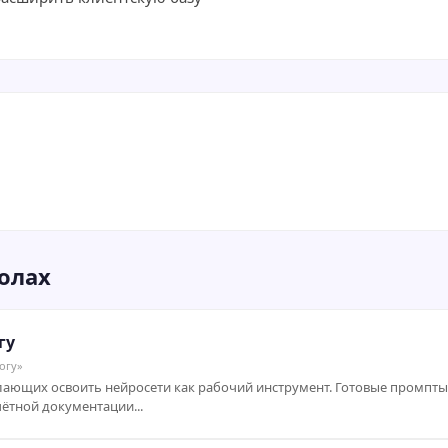
олах
гу
огу»
елающих освоить нейросети как рабочий инструмент. Готовые промпты
ётной документации...