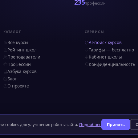
235
профессий
КАТАЛОГ
СЕРВИСЫ
Все курсы
AI-поиск курсов
Рейтинг школ
Тарифы — бесплатно
Преподаватели
Кабинет школы
Профессии
Конфиденциальность
Азбука курсов
Блог
О проекте
м cookies для улучшения работы сайта.
Подробнее
Принять
О
тор ПД №52-25-232090