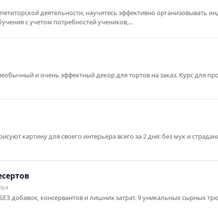
петиторской деятельности, научитесь эффективно организовывать и
учения с учетом потребностей учеников,...
 необычный и очень эффектный декор для тортов на заказ. Курс для п
суют картину для своего интерьера всего за 2 дня: без мук и страда
есертов
ера
 БЕЗ добавок, консервантов и лишних затрат. 9 уникальных сырных тр