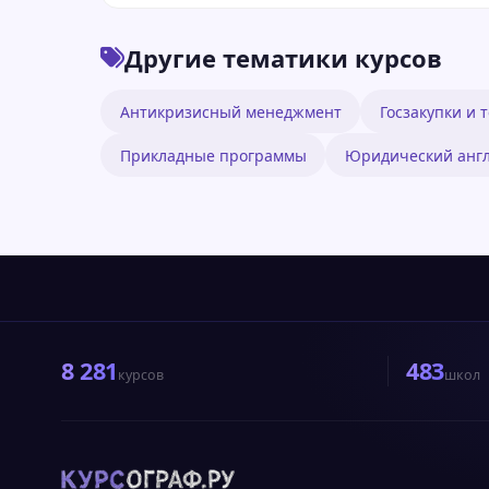
Другие тематики курсов
Антикризисный менеджмент
Госзакупки и 
Прикладные программы
Юридический анг
8 281
483
курсов
школ