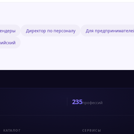
тендеры
Директор по персоналу
Для предпринимателе
лийский
235
профессий
КАТАЛОГ
СЕРВИСЫ