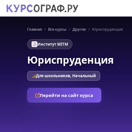
Главная
Все курсы
Другие
Юриспруденция
Институт MITM
Юриспруденция
Для школьников, Начальный
Перейти на сайт курса