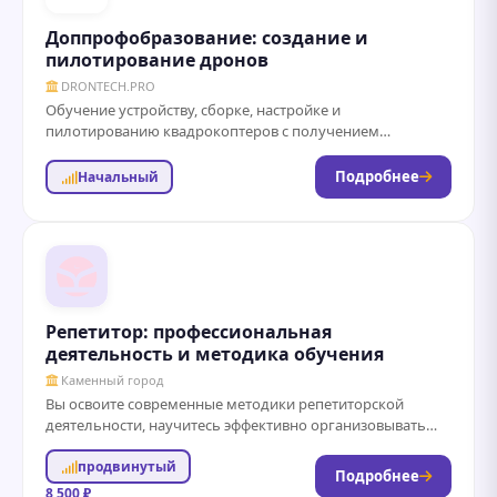
Доппрофобразование: создание и
пилотирование дронов
DRONTECH.PRO
Обучение устройству, сборке, настройке и
пилотированию квадрокоптеров с получением
удостоверения гособразца. Дополнительное
профессиональное образование по дронам: ученик
Подробнее
Начальный
получит уверенные знания...
Репетитор: профессиональная
деятельность и методика обучения
Каменный город
Вы освоите современные методики репетиторской
деятельности, научитесь эффективно организовывать
индивидуальные и групповые занятия, разрабатывать
продвинутый
программы обучения с учетом потребностей учеников,...
Подробнее
8 500 ₽