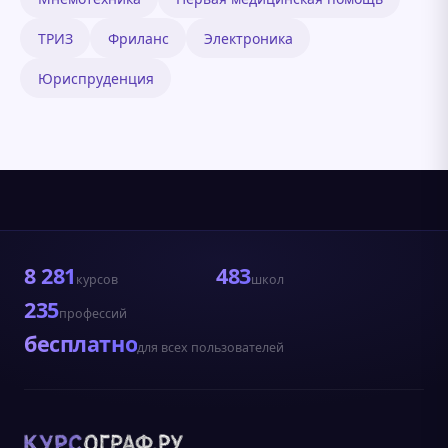
ТРИЗ
Фриланс
Электроника
Юриспруденция
8 281
483
курсов
школ
235
профессий
бесплатно
для всех пользователей