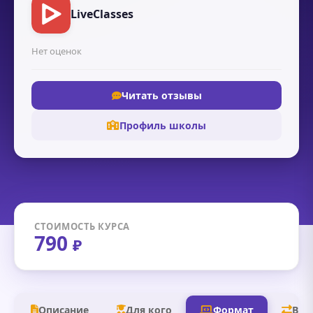
LiveClasses
Нет оценок
Читать отзывы
Профиль школы
СТОИМОСТЬ КУРСА
790
₽
Описание
Для кого
Формат
В д