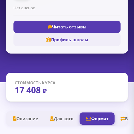
Нет оценок
Читать отзывы
Профиль школы
СТОИМОСТЬ КУРСА
17 408
₽
Описание
Для кого
Формат
В д