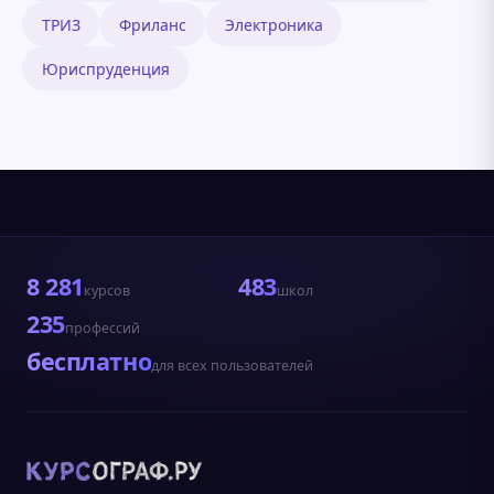
ТРИЗ
Фриланс
Электроника
Юриспруденция
8 281
483
курсов
школ
235
профессий
бесплатно
для всех пользователей