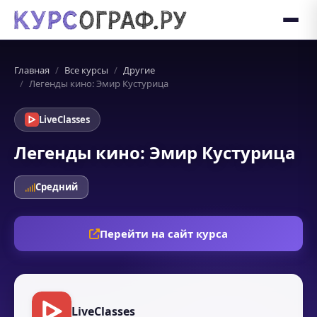
Главная
Все курсы
Другие
Легенды кино: Эмир Кустурица
LiveClasses
Легенды кино: Эмир Кустурица
Средний
Перейти на сайт курса
LiveClasses