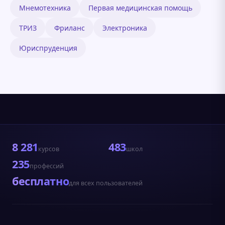
Мнемотехника
Первая медицинская помощь
ТРИЗ
Фриланс
Электроника
Юриспруденция
8 281
483
курсов
школ
235
профессий
бесплатно
для всех пользователей