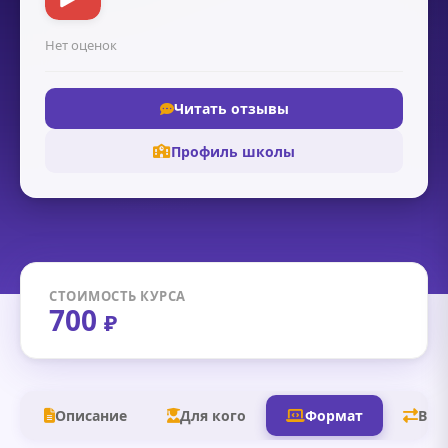
Нет оценок
Читать отзывы
Профиль школы
СТОИМОСТЬ КУРСА
700
₽
Описание
Для кого
Формат
В д