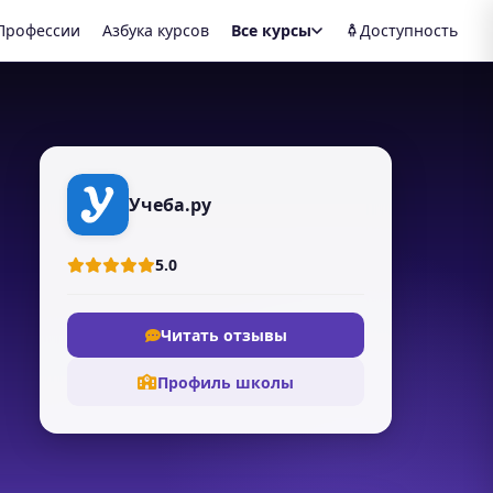
Профессии
Азбука курсов
Все курсы
Доступность
Учеба.ру
5.0
Читать отзывы
Профиль школы