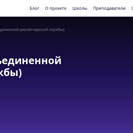
Блог
О проекте
Школы
Преподаватели
единенной диспетчерской службы)
ъединенной
жбы)