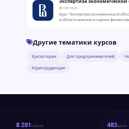
Экспертиза экономической 
НИУ ВШЭ
Курс "Экспертиза экономической обо
в области анализа и оценки финансовы
Другие тематики курсов
Бухгалтерия
Для предпринимателей
Н
Юриспруденция
8 281
483
курсов
школ