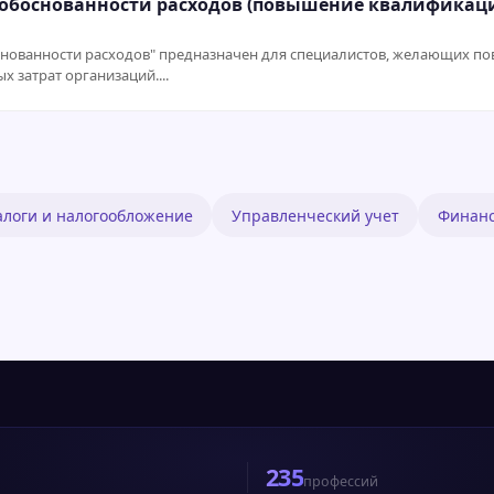
обоснованности расходов (повышение квалификаци
снованности расходов" предназначен для специалистов, желающих п
х затрат организаций....
алоги и налогообложение
Управленческий учет
Финанс
235
профессий