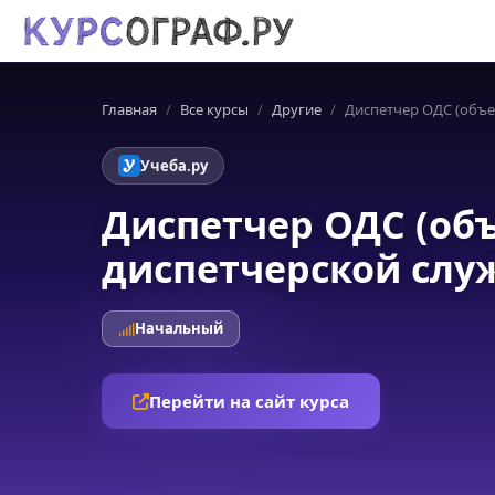
Главная
Все курсы
Другие
Диспетчер ОДС (объ
Учеба.ру
Диспетчер ОДС (об
диспетчерской слу
Начальный
Перейти на сайт курса