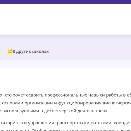
В других школах
ех, кто хочет освоить профессиональные навыки работы в 
с основами организации и функционирования диспетчерски
, используемыми в диспетчерской деятельности.
ниторинга и управления транспортными потоками, коорди
ные ситуации. Особое внимание уделяется развитию навык