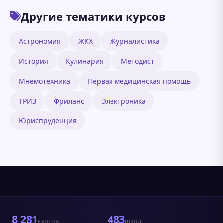
Другие тематики курсов
Астрономия
ЖКХ
Журналистика
История
Кулинария
Методист
Мнемотехника
Первая медицинская помощь
ТРИЗ
Фриланс
Электроника
Юриспруденция
8 281
483
курсов
школ