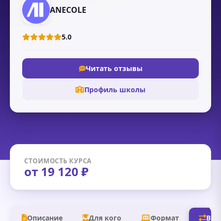
ANECOLE
5.0
Читать отзывы
Профиль школы
СТОИМОСТЬ КУРСА
от 19 120 ₽
Описание
Для кого
Формат
В д