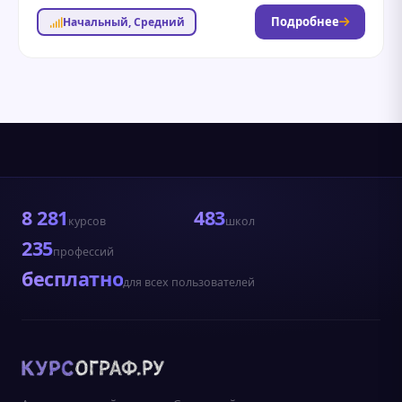
подача, сильные педагоги и носители языка. Ученик...
Подробнее
Начальный, Средний
8 281
483
курсов
школ
235
профессий
бесплатно
для всех пользователей