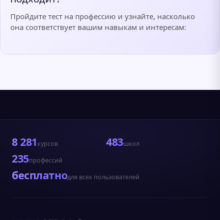
Пройдите тест на профессию и узнайте, насколько
она соответствует вашим навыкам и интересам:
8 281
483
курсов
школ
235
профессий
бесплатно
для всех пользователей