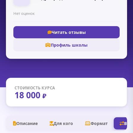
Нет оценок
Читать отзывы
Профиль школы
СТОИМОСТЬ КУРСА
18 000
₽
Описание
Для кого
Формат
В д