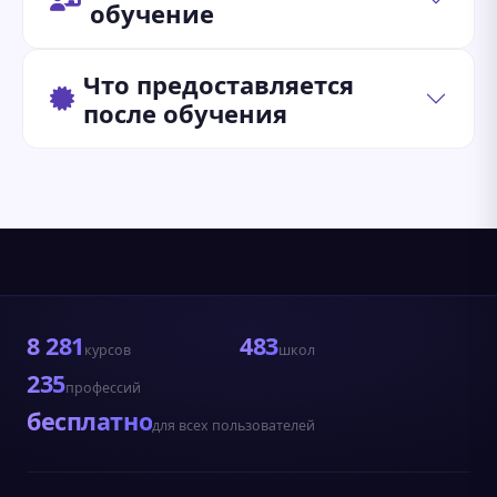
обучение
Что предоставляется
после обучения
8 281
483
курсов
школ
235
профессий
бесплатно
для всех пользователей