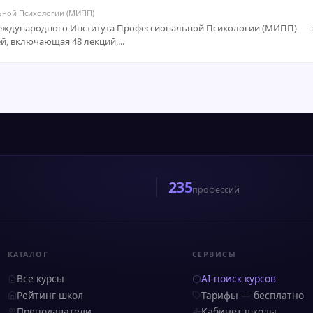
ьной Психологии (МИПП)
Международного Института Профессиональной Психологии (МИПП) — 
й, включающая 48 лекций,...
235
профессий
КАТАЛОГ
СЕРВИСЫ
Все курсы
AI-поиск курсов
Рейтинг школ
Тарифы — бесплатно
Преподаватели
Кабинет школы