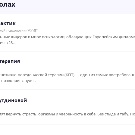
олах
рактик
ной психологии (МУИП)
льных лидеров в мире психологии, обладающих Европейским диплом
 в 28...
терапия
нитивно-поведенческой терапии (КПТ) — один из самых востребован
озволяет с нуля...
рутдиновой
 вернуть страсть, оргазмы и уверенность в себе. Без стыда и табу. По