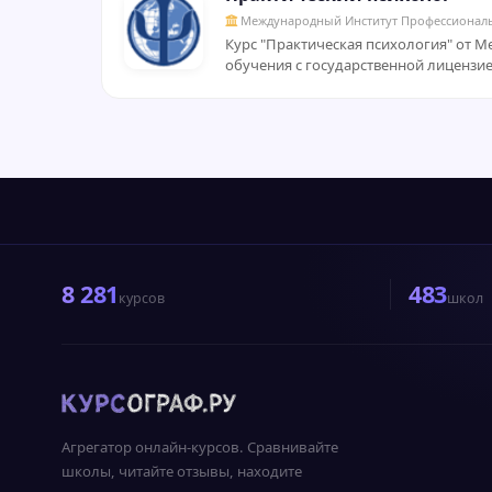
Международный Институт Профессионал
Курс "Практическая психология" от 
обучения с государственной лицензие
8 281
483
курсов
школ
Агрегатор онлайн-курсов. Сравнивайте
школы, читайте отзывы, находите