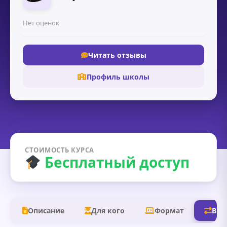
Нет оценок
Читать отзывы
Профиль школы
СТОИМОСТЬ КУРСА
Бесплатный доступ
Описание
Для кого
Формат
В д