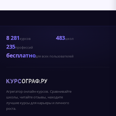
8 281
483
курсов
школ
235
профессий
бесплатно
для всех пользователей
Агрегатор онлайн-курсов. Сравнивайте
школы, читайте отзывы, находите
лучшие курсы для карьеры и личного
роста.