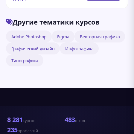
Другие тематики курсов
Adobe Photoshop
Figma
Векторная графика
Графический дизайн
Инфографика
Типографика
8 281
483
курсов
школ
235
профессий