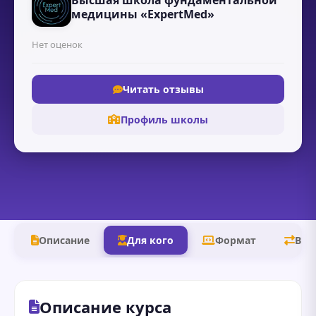
Высшая школа фундаментальной
медицины «ExpertMed»
Нет оценок
Читать отзывы
Профиль школы
Описание
Для кого
Формат
В д
Описание курса