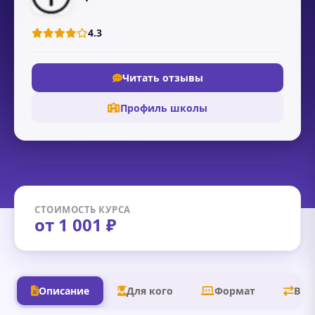
4.3
Читать отзывы
Профиль школы
СТОИМОСТЬ КУРСА
от 1 001 ₽
Описание
Для кого
Формат
В д