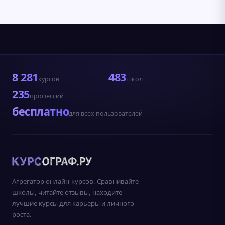
8 281
483
курсов
школ
235
профессий
бесплатно
для всех пользователей
Агрегатор онлайн-курсов. Сравнивайте
школы, читайте отзывы, находите
лучшие курсы для карьеры и личного
роста.