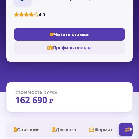
4.0
Читать отзывы
Профиль школы
СТОИМОСТЬ КУРСА
162 690
₽
Описание
Для кого
Формат
В д