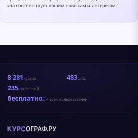
она соответствует вашим навыкам и интересам:
8 281
483
курсов
школ
235
профессий
бесплатно
для всех пользователей