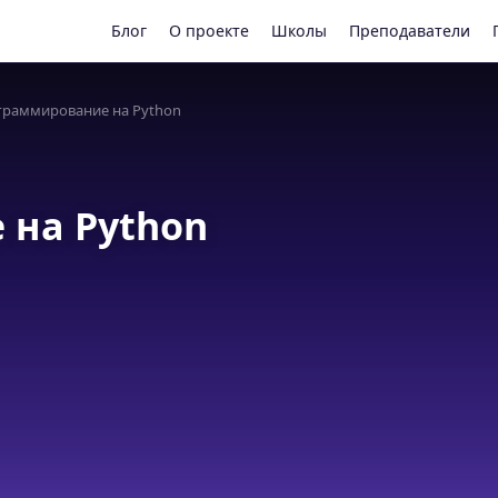
Блог
О проекте
Школы
Преподаватели
раммирование на Python
на Python