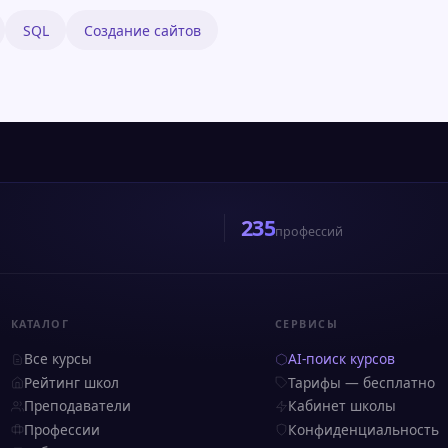
SQL
Создание сайтов
235
профессий
КАТАЛОГ
СЕРВИСЫ
Все курсы
AI-поиск курсов
Рейтинг школ
Тарифы — бесплатно
Преподаватели
Кабинет школы
Профессии
Конфиденциальность