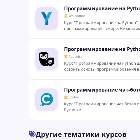
Программирование на Pyth
Yes-online
Курс "Программирование на Python" п
программирования в мире. Независимо
Программирование на Pytho
Rebotiсa
Курс "Программирование на Python д
освоить основы программирования в у
Программирование чат-бото
Coddy
Курс "Программирование чат-ботов и 
Python и...
Другие тематики курсов