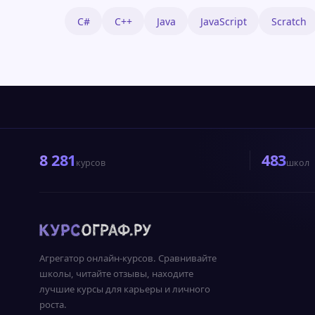
C#
C++
Java
JavaScript
Scratch
8 281
483
курсов
школ
Агрегатор онлайн-курсов. Сравнивайте
школы, читайте отзывы, находите
лучшие курсы для карьеры и личного
роста.