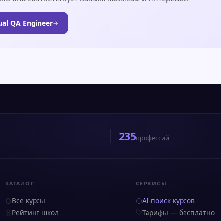
ual QA Engineer
→
235
профессий
КАТАЛОГ
СЕРВИСЫ
Все курсы
AI-поиск курсов
Рейтинг школ
Тарифы — бесплатно