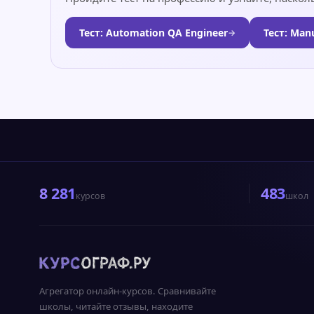
Тест: Automation QA Engineer
Тест: Man
→
8 281
483
курсов
школ
Агрегатор онлайн-курсов. Сравнивайте
школы, читайте отзывы, находите