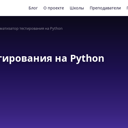
Блог
О проекте
Школы
Преподаватели
матизатор тестирования на Python
тирования на Python