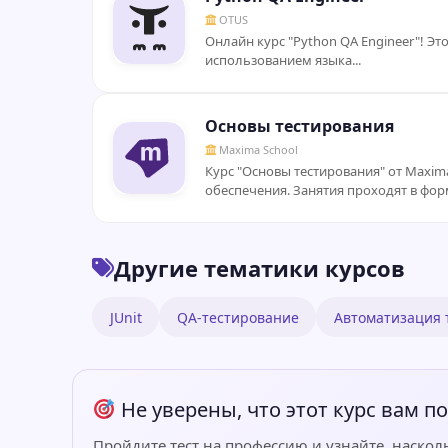
OTUS
Онлайн курс "Python QA Engineer"! Эт
использованием языка...
Основы тестирования
Maxima School
Курс "Основы тестирования" от Maxi
обеспечения. Занятия проходят в фор
Другие тематики курсов
JUnit
QA-тестирование
Автоматизация 
Не уверены, что этот курс вам п
Пройдите тест на профессию и узнайте, наскол