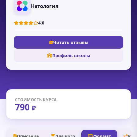
Нетология
4.0
Читать отзывы
Профиль школы
СТОИМОСТЬ КУРСА
790
₽
Описание
Для кого
Формат
В д