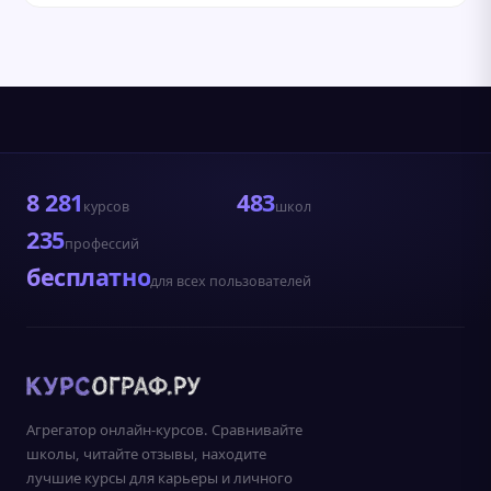
8 281
483
курсов
школ
235
профессий
бесплатно
для всех пользователей
Агрегатор онлайн-курсов. Сравнивайте
школы, читайте отзывы, находите
лучшие курсы для карьеры и личного