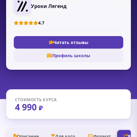
Уроки Легенд
4.7
Читать отзывы
Профиль школы
СТОИМОСТЬ КУРСА
4 990
₽
Описание
Для кого
Формат
В д