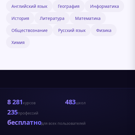
Английский язык
География
Информатика
История
Литература
Математика
Обществознание
Русский язык
Физика
Химия
8 281
483
курсов
школ
235
профессий
бесплатно
для всех пользователей