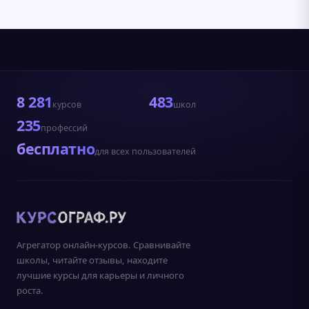
8 281
483
курсов
школ
235
профессий
бесплатно
для всех пользователей
Агрегатор онлайн-курсов. Сравнивайте
школы, читайте отзывы, находите
лучшие курсы для карьеры и личного
роста.