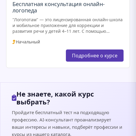
Бесплатная консультация онлайн-
логопеда
"Логопотам" — это лицензированная онлайн-школа
и мобильное приложение для коррекции и
развития речи у детей 4–11 лет. С помощью
индивидуальных занятий с логопедами в формате
Начальный
видеоконференций и интерактивных игровых
упражнений…
Подробнее о курсе
Не знаете, какой курс
выбрать?
Пройдите бесплатный тест на подходящую
профессию. AI-консультант проанализирует
ваши интересы и навыки, подберёт профессии и
курсы из нашего каталога.