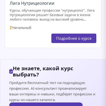
Лига Нутрициологии
Курсы, обучающие профессии "нутрициолог". Лига
Нутрициологии решает базовые задачи в жизни
любого человека: выход на высокий уровень
энергии и здоровья, предотвращение заболеваний,
Начальный
создание фигуры мечты — и всё это через…
Подробнее о курсе
Не знаете, какой курс
выбрать?
Пройдите бесплатный тест на подходящую
профессию. AI-консультант проанализирует
ваши интересы и навыки, подберёт профессии и
курсы из нашего каталога.