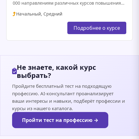
000 направлениям различных курсов повышения
квалификации, профессиональной переподготовки.
Начальный, Средний
Какие проблемы решает? Люди хотят сменить
профессию или повысить квалификацию, но…
Подробнее о курсе
Не знаете, какой курс
выбрать?
Пройдите бесплатный тест на подходящую
профессию. AI-консультант проанализирует
ваши интересы и навыки, подберёт профессии и
курсы из нашего каталога.
Пройти тест на профессию →