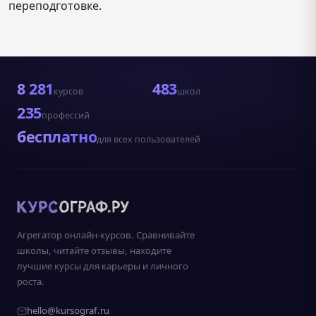
переподготовке.
8 281
483
курсов
школ
235
профессий
бесплатно
для всех пользователей
Агрегатор онлайн-курсов. Сравнивайте
школы, читайте отзывы, находите
лучшие курсы для карьеры и личного
роста.
hello@kursograf.ru