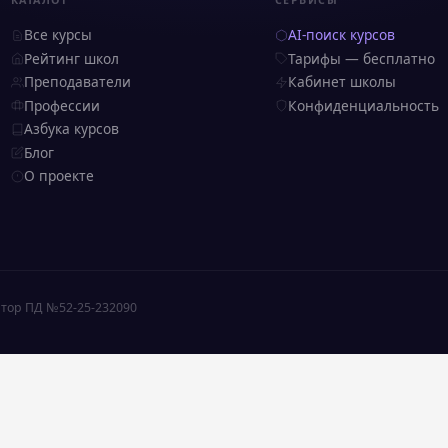
КАТАЛОГ
СЕРВИСЫ
Все курсы
AI-поиск курсов
Рейтинг школ
Тарифы — бесплатно
Преподаватели
Кабинет школы
Профессии
Конфиденциальность
Азбука курсов
Блог
О проекте
тор ПД №52-25-232090